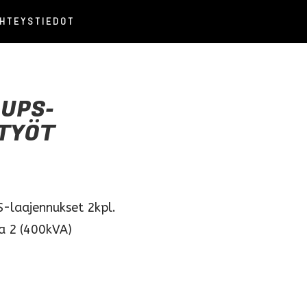
HTEYSTIEDOT
 UPS-
TYÖT
S-laajennukset 2kpl.
a 2 (400kVA)