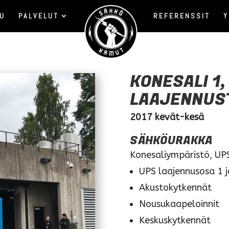
VU
PALVELUT
REFERENSSIT
Y
KONESALI 1,
LAAJENNUS
2017 kevät-kesä
SÄHKÖURAKKA
Konesaliympäristö, UP
UPS laajennusosa 1 j
Akustokytkennät
Nousukaapeloinnit
Keskuskytkennät