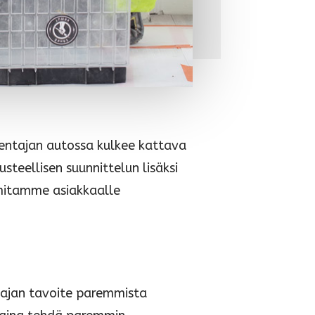
entajan autossa kulkee kattava
teellisen suunnittelun lisäksi
imitamme asiakkaalle
tajan tavoite paremmista