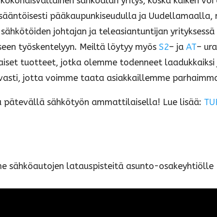
kokonaisvaltainen sähköalan yritys, koska kaiken voi
ääntöisesti pääkaupunkiseudulla ja Uudellamaalla,
sähkötöiden johtajan ja teleasiantuntijan yritykses
een työskentelyyn. Meiltä löytyy myös
S2
– ja
AT
– ur
iset tuotteet, jotka olemme todenneet laadukkaiksi j
vasti, jotta voimme taata asiakkaillemme parhaimm
 pätevällä sähkötyön ammattilaisella! Lue lisää:
TU
 sähköautojen latauspisteitä asunto-osakeyhtiölle