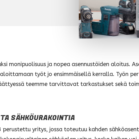
si monipuolisuus ja nopea asennustöiden aloitus. As
loittamaan työt jo ensimmäisellä kerralla. Työn perus
 päättyessä teemme tarvittavat tarkastukset sekä to
TA SÄHKÖURAKOINTIA
perustettu yritys, jossa toteutuu kahden sähköasen