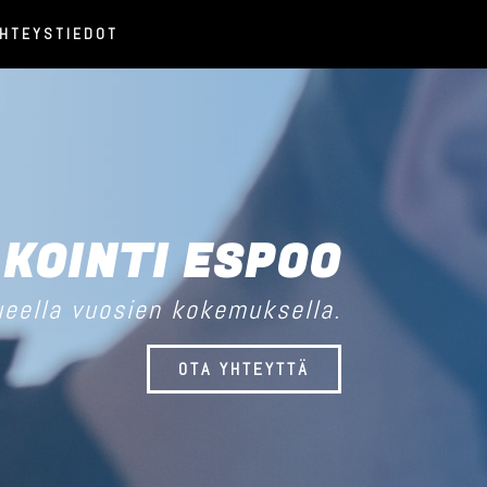
HTEYSTIEDOT
KOINTI ESPOO
ueella vuosien kokemuksella.
OTA YHTEYTTÄ