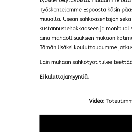
työskentelytavoista. Haluamme olla 
Työskentelemme Espoosta käsin pääs
muualla. Usean sähköasentajan sekä 
kustannustehokkaaseen ja monipuolis
aina mahdollisuuksien mukaan kotima
Tämän lisäksi kouluttaudumme jatku
Lain mukaan sähkötyöt tulee teettää
Ei kuluttajamyyntiä.
Video:
Toteutimme