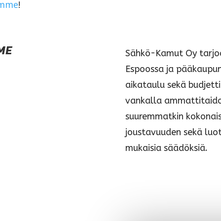
iimme
!
ME
Sähkö-Kamut Oy tarjoa
Espoossa ja pääkaupunk
aikataulu sekä budjett
vankalla ammattitaidoll
suuremmatkin kokonai
joustavuuden sekä luo
mukaisia säädöksiä.