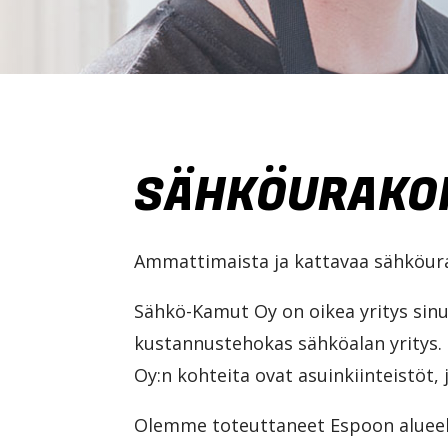
SÄHKÖURAKOI
Ammattimaista ja kattavaa sähköura
Sähkö-Kamut Oy on oikea yritys sinu
kustannustehokas sähköalan yritys. T
Oy:n kohteita ovat asuinkiinteistöt, j
Olemme toteuttaneet Espoon alueell