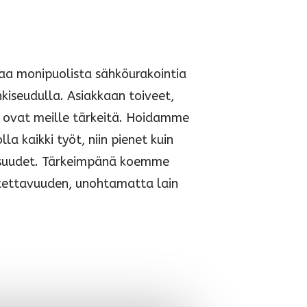
a monipuolista sähköurakointia
iseudulla. Asiakkaan toiveet,
i ovat meille tärkeitä. Hoidamme
a kaikki työt, niin pienet kuin
suudet. Tärkeimpänä koemme
tettavuuden, unohtamatta lain