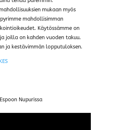
 aina tehdä paremmin.
 mahdollisuuksien mukaan myös
sä pyrimme mahdollisimman
akointioikeudet. Käytössämme on
a joilla on kahden vuoden takuu.
an ja kestävimmän lopputuloksen.
KES
 Espoon Nupurissa