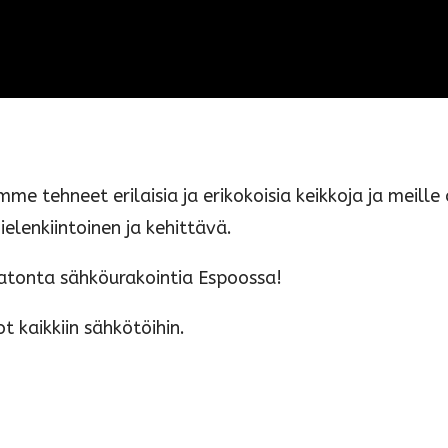
e tehneet erilaisia ja erikokoisia keikkoja ja meill
elenkiintoinen ja kehittävä.
atonta sähköurakointia Espoossa!
 kaikkiin sähkötöihin.