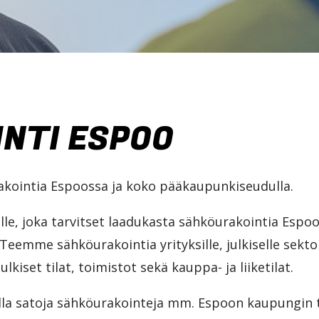
NTI ESPOO
kointia Espoossa ja koko pääkaupunkiseudulla.
lle, joka tarvitset laadukasta sähköurakointia Espo
eemme sähköurakointia yrityksille, julkiselle sektor
ulkiset tilat, toimistot sekä kauppa- ja liiketilat.
a satoja sähköurakointeja mm. Espoon kaupungin toi